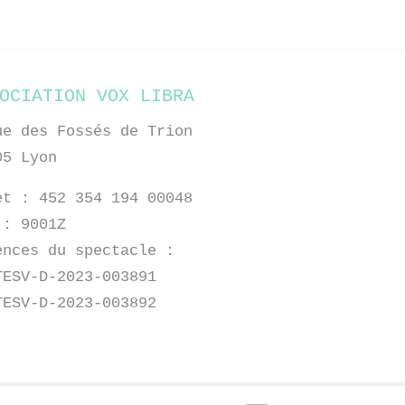
OCIATION VOX LIBRA
ue des Fossés de Trion
05 Lyon
et : 452 354 194 00048
 : 9001Z
ences du spectacle :
TESV-D-2023-003891
TESV-D-2023-003892