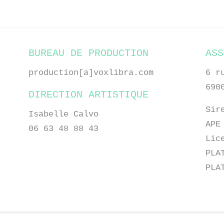
BUREAU DE PRODUCTION
ASS
production[a]voxlibra.com
6 r
690
DIRECTION ARTISTIQUE
Sir
Isabelle Calvo
APE
06 63 48 88 43
Lic
PLA
PLA